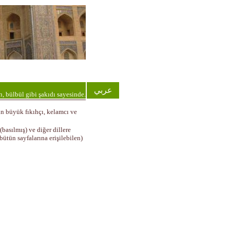
عربي
, bülbül gibi şakıdı sayesinde.
lın büyük fıkıhçı, kelamcı ve
(basılmış) ve diğer dillere
bütün sayfalarına erişilebilen)