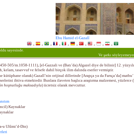
E
bu Hamid
e
l-Gazal
î
-
-
-
-
-
-
-
-
-
-
 oldu sayesinde.
Ve şarkı söyleyemeyen
.450-505/m.1058-1111), [
e
l-Gazzali ve (Batı’da) Algazel diye de bilinir] 12. yüzyı
ıh, kelam, tasavvuf ve felsefe dahil birçok ilim dalında eserler vermiştir
.
ne kütüphane olarak) Gazalî’nin orijinal dillerinde [Arapça ya da Farsça’da] matbu’ 
erlerini ihtiva etmektedir. Bunlara ilaveten başlıca araştırma malzemesi, yüzlerce (
in hoşnutluğu maksadıyla
) ücretsiz olarak mevcuttur
.
anıtım
incil) Kaynaklar
aynaklar
a-u Ulûmi’d-Din)
rleri