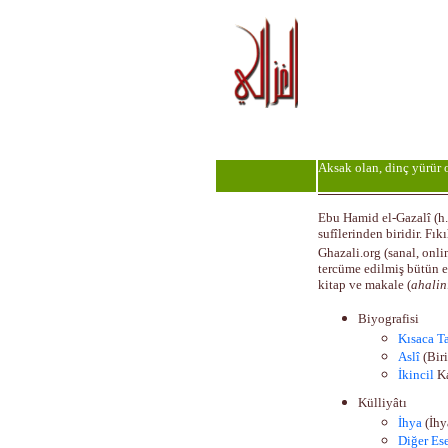
Aksak olan, dinç yürür
Ebu Hamid el-Gazalî (h
sufîlerinden biridir. Fık
Ghazali.org (sanal, onli
tercüme edilmiş bütün es
kitap ve makale (
ahalin
Biyografisi
Kısaca T
Aslî
(Bir
İkincil
K
Külliyâtı
İhya
(İhy
Diğer Ese