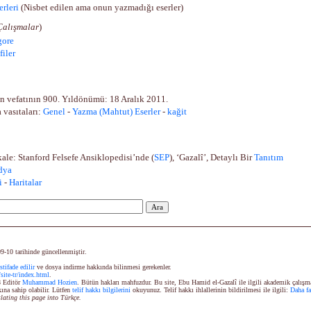
rleri
(Nisbet edilen ama onun yazmadığı eserler)
Çalışmalar
)
gore
iler
in vefatının 900. Yıldönümü: 18 Aralık 2011.
 vasıtaları:
Genel
-
Yazma (Mahtut) Eserler
-
kağit
ale: Stanford Felsefe Ansiklopedisi’nde
(
SEP
)
, ‘Gazalî’, Detaylı Bir
Tanıtım
d
y
a
i
-
Haritalar
09-10
tarihinde güncellenmiştir
.
stifade edilir
ve dosya indirme hakkında bilinmesi gerekenler.
/
site-tr/
index.html
.
8 Editör
Muhammad Hozien
. Bütün hakları mahfuzdur. Bu site, Ebu Hamid el-Gazalî ile ilgili akademik çalışm
kına sahip olabilir. Lütfen
telif hakkı bilgilerini
okuyunuz. Telif hakkı ihlallerinin bildirilmesi ile ilgili:
Daha fa
lating this page into Türkçe.