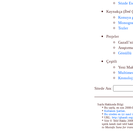
Sözde Ese
Kaynakça
(
İlmî 
Konuya 
Monograf
Tezler
Proje
ler
Gazalî’n
Araştırma
Gönüllü
Çeşitli
Yeni Mak
Multime
K
ronolo
j
S
itede
Ara
:
Sayfa Hakkında Bilgi:
* Bu sayfa, en son
2008-
*
Kullanım Şartları
.
*
Bu siteden en iyi nasıl i
* URL:
http://ghazali.org
* Site © Telif Hakkı 200
içerik kendi özel telif hak
to Mustafa Suna for trans