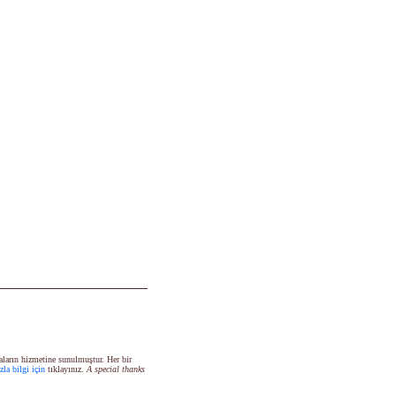
aların hizmetine sunulmuştur. Her bir
zla bilgi için
tıklayınız.
A special thanks