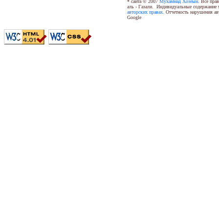
*
сайта © 2007
Мухаммад
Xoзеын
. Все пра
аль - Газали. Индивидуальные содержание 
авторских правах.
Отчетность нарушения ав
Google