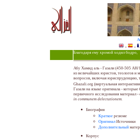
А
-
-
Благодаря ему хромой ходил бодро
Абу Хамид аль - Газали (450-505 AH/1
из величайших юристов, теологов и м
вопросов, включая юриспруденцию, т
Ghazali.org (виртуальная интерактив
Газали на языке оригинала - которые
первичного исследования материал - 
in communem delectationem.
Биография
Краткое
резюме
Оригинал
Источники
Дополнительный
матер
Корпус