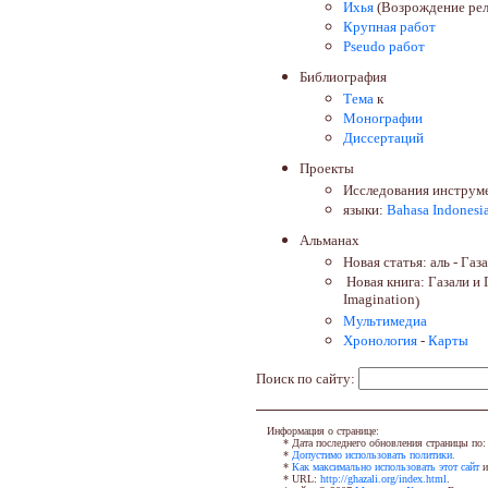
Ихья
(Возрождение рел
Крупная работ
Pseudo
работ
Библиография
Тема
к
Монографии
Диссертаций
Проекты
Исследования инструм
языки:
Bahasa Indonesi
Альманах
Новая статья: аль - Газ
Новая книга: Газали и
Imagination
)
Мультимедиа
Хронология
-
Карты
Поиск по сайту:
Информация о странице:
* Дата последнего обновления страницы по:
*
Допустимо использовать политики.
*
Как максимально использовать этот сайт
и
* URL:
http://ghazali.org/index.html
.