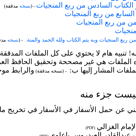
 الكتاب السادس من ربع المنجيات
- (
نسخه
مدققة)
السابع من ربع المنجيات
امن من ربع المنجيات
منجيات
 ربع المنجيات وبه يتم الكتاب ولله الحمد والمنة.
- (
نسخه
مدق
! تنبيه هام لا يحتوي على كل الملفات المدققة
ه الملفات هي غير مصححة وتحقيق الحافظ العر
لفات المشار إليها ب:
والرابط موج
- (نسخه مدققة)
ليست جزء منه
ني عن حمل الأسفار في الأسفار في تخريج ما ف
لإمام الغزالي
)
PDF
(
ف عبدالقادر العيدروس باعلوي