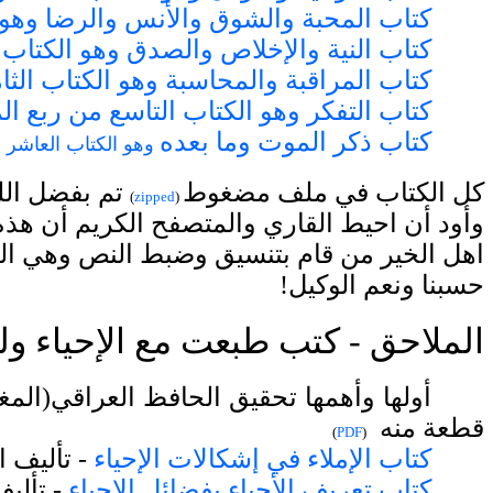
كتاب المحبة والشوق والأنس والرضا وهو
كتاب النية والإخلاص والصدق وهو الكتاب 
كتاب المراقبة والمحاسبة وهو الكتاب الث
كتاب التفكر وهو الكتاب التاسع من ربع ال
كتاب ذكر الموت وما بعده
وهو الكتاب العاشر من
كل الكتاب في ملف مضغوط
تم بفضل الله
)
zipped
(
وأود أن احيط القاري والمتصفح الكريم أن هذ
اهل الخير من قام بتنسيق وضبط النص وهي الم
حسبنا ونعم الوكيل!
الملاحق - كتب طبعت مع الإحياء و
أولها وأهمها تحقيق الحافظ العراقي(
المغ
قطعة منه
)
PDF
(
كتاب الإملاء في إشكالات الإحياء
- تأليف ا
كتاب تعريف الأحياء بفضائل الإحياء
- تألي