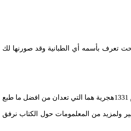
حت تعرف بأسمه أي الطبانية وقد صورنها لك
للزبيدي التي طبعتها المطبعة الميمنية بمصر عام 1331هجرية هما التي تعدان من افضل ما طبع
ير ولمزيد من المعلمومات حول الكتاب نرفق