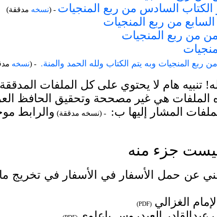
 الكتاب السادس من ربع المنجيات
- (
نسخه
مدققة)
السابع من ربع المنجيات
امن من ربع المنجيات
منجيات
 ربع المنجيات وبه يتم الكتاب ولله الحمد والمنة.
- (
نسخه
مدق
! تنبيه هام لا يحتوي على كل الملفات المدققة
ه الملفات هي غير مصححة وتحقيق الحافظ العر
لفات المشار إليها ب:
والرابط موج
- (نسخه مدققة)
ليست جزء منه
ني عن حمل الأسفار في الأسفار في تخريج ما ف
لإمام الغزالي
)
PDF
(
ف عبدالقادر العيدروس باعلوي