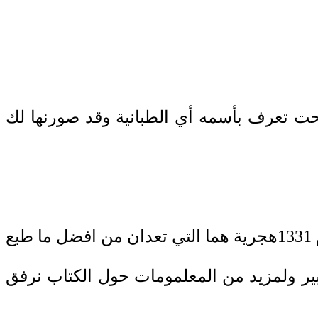
حت تعرف بأسمه أي الطبانية وقد صورنها لك
للزبيدي التي طبعتها المطبعة الميمنية بمصر عام 1331هجرية هما التي تعدان من افضل ما طبع
ير ولمزيد من المعلمومات حول الكتاب نرفق