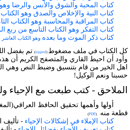
كتاب المحبة والشوق والأنس والرضا وهو
كتاب النية والإخلاص والصدق وهو الكتاب 
كتاب المراقبة والمحاسبة وهو الكتاب الث
كتاب التفكر وهو الكتاب التاسع من ربع ال
كتاب ذكر الموت وما بعده
وهو الكتاب العاشر من
كل الكتاب في ملف مضغوط
تم بفضل الله
)
zipped
(
وأود أن احيط القاري والمتصفح الكريم أن هذ
اهل الخير من قام بتنسيق وضبط النص وهي الم
حسبنا ونعم الوكيل!
الملاحق - كتب طبعت مع الإحياء و
أولها وأهمها تحقيق الحافظ العراقي(
المغ
قطعة منه
)
PDF
(
كتاب الإملاء في إشكالات الإحياء
- تأليف ا
كتاب تعريف الأحياء بفضائل الإحياء
- تألي